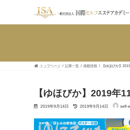
コ
ナ
ン
ビ
テ
ゲ
ン
ー
ツ
シ
へ
ョ
ス
ン
キ
に
ッ
移
プ
動
トップページ
記事一覧
掲載情報
【ゆほびか】201
【ゆほびか】2019年
最
2019年9月14日
2019年9月14日
self-
終
更
新
日